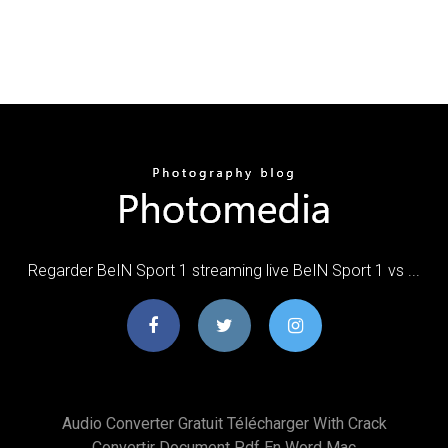
Regarder BeIN Sport 1 streaming live BeIN Sport 1 vs ...
Audio Converter Gratuit Télécharger With Crack
Convertir Document Pdf En Word Mac