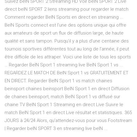
Suivez beIN SPORT 2 Streaming HD Voir beIN SPORT 2 Live
direct beIN SPORT 2 liens streaming pour regarder le match
Comment regarder BeIN Sports en direct en streaming ...
BeIN Sports connect est l’une des options unique qui offre
aux amateurs de sport un flux de diffusion large, de haute
qualité et sans tampon. Puisqu’il y a plus d’une centaine des
tournois sportives différentes tout au long de l’année, il peut
être difficile de les attraper. Voici une liste de tous les sports
… Regarder BeIN Sport 1 streaming live BeIN Sport 1 vs ...
REGARDEZ LE MATCH DE BeIN Sport 1 vs GRATUITEMENT ET
EN DIRECT. Regarder BeIN Sport 1 vs match chaines
beinsport chaines beinsport BeIN Sport 1 en direct Diffusion
de chaines beinsport, match BeIN Sport 1 vs diffusé sur
chaine TV BeIN Sport 1 Streaming en direct Live Suivre le
match BeIN Sport 1 en direct Live résultat et statistiques. 365
JOURS à 24/24 Alors, qu’attendez-vous pour vous Footstream
| Regarder beIN SPORT 3 en streaming live beIN ...