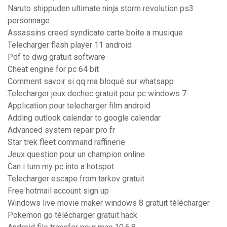
Naruto shippuden ultimate ninja storm revolution ps3
personnage
Assassins creed syndicate carte boite a musique
Telecharger flash player 11 android
Pdf to dwg gratuit software
Cheat engine for pc 64 bit
Comment savoir si qq ma bloqué sur whatsapp
Telecharger jeux dechec gratuit pour pc windows 7
Application pour telecharger film android
Adding outlook calendar to google calendar
Advanced system repair pro fr
Star trek fleet command raffinerie
Jeux question pour un champion online
Can i turn my pc into a hotspot
Telecharger escape from tarkov gratuit
Free hotmail account sign up
Windows live movie maker windows 8 gratuit télécharger
Pokemon go télécharger gratuit hack