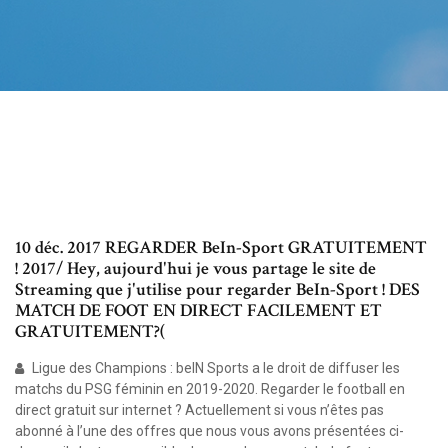
10 déc. 2017 REGARDER BeIn-Sport GRATUITEMENT
! 2017/ Hey, aujourd'hui je vous partage le site de
Streaming que j'utilise pour regarder BeIn-Sport ! DES
MATCH DE FOOT EN DIRECT FACILEMENT ET
GRATUITEMENT?(
Ligue des Champions : beIN Sports a le droit de diffuser les
matchs du PSG féminin en 2019-2020. Regarder le football en
direct gratuit sur internet ? Actuellement si vous n’êtes pas
abonné à l’une des offres que nous vous avons présentées ci-