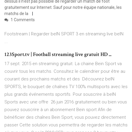
dessus il n’est pas possible de regarder un match de foot
gratuitement sur Internet. Sauf pour notre équipe nationale, les
matchs de la
1 Comments
Footstream | Regarder beIN SPORT 3 en streaming live beIN
...
123Sport.tv | Football streaming live gratuit HD ...
17 sept. 2015 en streaming gratuit. La chaine Bein Sport va
couvrir tous les matchs. Consultez le calendrier pour être au
courant des prochains matchs et des Découvrez beIN
SPORTS, le bouquet de chaînes TV 100% multisports avec les
plus grands événements sportifs. Pour souscrire à beIN
Sports avec une offre 26 juin 2016 gratuitement ou bien vous
pouvez souscrire à un abonnement Bein sport Afin de
bénéficier des chaînes Bein Sport, vous pouvez directement
passer Cette solution vous permettra de regarder les matchs