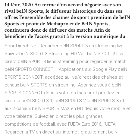
14 févr. 2020 Au terme d'un accord négocié avec son
rival beIN Sports, le diffuseur historique du dans ses
offres l'ensemble des chaînes de sport premium de beIN
Sports et profit de Mediapro et de BeIN Sports,
continuera donc de diffuser des matchs Afin de
bénéficier de l'accès gratuit à la version numérique du
SportDirect.live | Regarder beIN SPORT 3 en streaming live ...
Suivez beIN SPORT 3 Streaming HD Voir beIN SPORT 3 Live
direct beIN SPORT 3 liens streaming pour regarder le match
beIN SPORTS CONNECT – Applications sur Google Play beIN
SPORTS CONNECT: accédez au live/direct des chaînes et
canaux beIN SPORTS en streaming. Abonnez-vous à beIN
SPORTS CONNECT depuis votre ordinateur et profitez en
direct à beIN SPORTS 1, beIN SPORTS 2, beIN SPORTS 3 et
aux 7 canaux beIN SPORTS MAX en HD depuis votre mobile et
votre tablette. Suivez en direct les plus grandes
compétitions de football, avec l’UEFA Euro 2016, l’UEFA
Regarder la TV en direct sur internet, gratuitement beIN