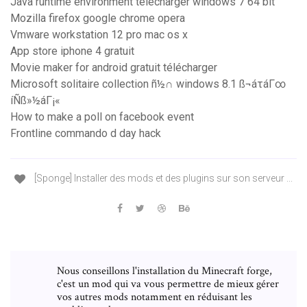
Java runtime environment télécharger windows 7 64 bit
Mozilla firefox google chrome opera
Vmware workstation 12 pro mac os x
App store iphone 4 gratuit
Movie maker for android gratuit télécharger
Microsoft solitaire collection ñ½∩ windows 8.1 ß¬áτáΓ∞
íÑß»½áΓ¡«
How to make a poll on facebook event
Frontline commando d day hack
[Sponge] Installer des mods et des plugins sur son serveur ...
Nous conseillons l'installation du Minecraft forge,
c'est un mod qui va vous permettre de mieux gérer
vos autres mods notamment en réduisant les