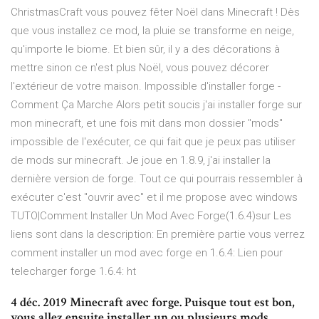
ChristmasCraft vous pouvez fêter Noël dans Minecraft ! Dès
que vous installez ce mod, la pluie se transforme en neige,
qu'importe le biome. Et bien sûr, il y a des décorations à
mettre sinon ce n'est plus Noël, vous pouvez décorer
l'extérieur de votre maison. Impossible d'installer forge -
Comment Ça Marche Alors petit soucis j'ai installer forge sur
mon minecraft, et une fois mit dans mon dossier ''mods''
impossible de l'exécuter, ce qui fait que je peux pas utiliser
de mods sur minecraft. Je joue en 1.8.9, j'ai installer la
dernière version de forge. Tout ce qui pourrais ressembler à
exécuter c'est "ouvrir avec" et il me propose avec windows
TUTO|Comment Installer Un Mod Avec Forge(1.6.4)sur Les
liens sont dans la description: En première partie vous verrez
comment installer un mod avec forge en 1.6.4: Lien pour
telecharger forge 1.6.4: ht
4 déc. 2019 Minecraft avec forge. Puisque tout est bon,
vous allez ensuite installer un ou plusieurs mods.