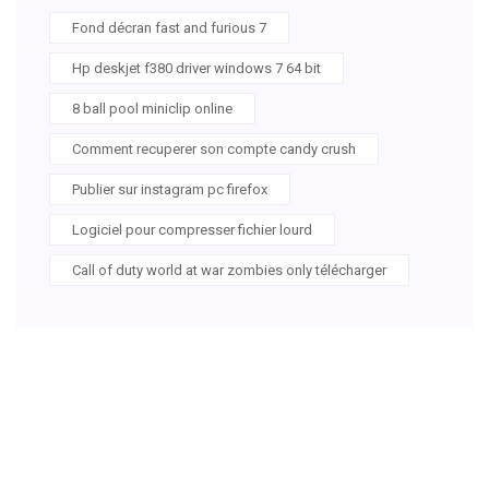
Fond décran fast and furious 7
Hp deskjet f380 driver windows 7 64 bit
8 ball pool miniclip online
Comment recuperer son compte candy crush
Publier sur instagram pc firefox
Logiciel pour compresser fichier lourd
Call of duty world at war zombies only télécharger